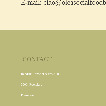
E-mail:
ciao@oleasocialfood
CONTACT
Hendrik Consciencestraat 68
8800
,
Roeselare
Roeselare